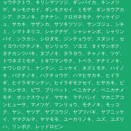
ョウチクトウ、キリシマツツジ、ギンバイカ、キンメツ
ゲ、キンモクセイ、ギンモクセイ、ミモザ、ギンヨウアカ
シア、クスノキ、クチナシ、クロガネモチ、ゲッケイジ
ュ、サカキ、サザンカ、サツキツツジ、サンゴジュ、シキ
ミ、シマトネリコ、シャクナゲ、シャシャンポ、シャリン
バイ、シラカシ、シロダモ、ジンチョウゲ、スダジイ、セ
イヨウバクチノキ、センリョウ、ソヨゴ、タイサンボク、
タチカンツバキ、タブノキ、タラヨウ、チャノキ、ツゲ、
トウネズミモチ、トキワマンサク、トベラ、ナナミノキ、
ナワシログミ、ナンテン、ニッケイ、ネズミモチ、ハイノ
キ、バクチノキ、ハクチョウゲ、ハマヒサカキ、ヒイラ
ギ、ヒイラギナンテン、ヒイラギモクセイ、ヒサカキ、ピ
ラカンサス、ビワ、プリペット、ベニカナメ、ベニカナメ
モチ、ボックスウッド、マサキ、マテバシイ、マホニアコ
ンヒューサ、マメツゲ、マンリョウ、モチノキ、モッコ
ク、ヤシ、ヤツデ、ヤブコウジ、ヤブツバキ、ヤブニッケ
イ、ヤマグルマ、ヤマモモ、ユーカリノキ、ユズ、ユズリ
ハ、リンボク、レッドロビン