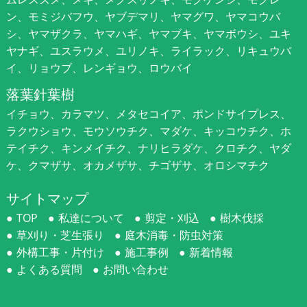
ン、モミジバフウ、ヤブデマリ、ヤマグワ、ヤマコウバ
シ、ヤマザクラ、ヤマハギ、ヤマブキ、ヤマボウシ、ユキ
ヤナギ、ユスラウメ、ユリノキ、ライラック、リキュウバ
イ、リョウブ、レンギョウ、ロウバイ
落葉針葉樹
イチョウ、カラマツ、メタセコイア、ポンドサイプレス、
ラクウショウ、モウソウチク、マダケ、キッコウチク、ホ
テイチク、キンメイチク、ナリヒラダケ、クロチク、ヤダ
ケ、クマザサ、オカメザサ、チゴザサ、オロシマチク
サイトマップ
TOP
私達について
剪定・刈込
樹木伐採
草刈り・芝生張り
庭木消毒・防虫対策
外構工事・片付け
施工事例
新着情報
よくある質問
お問い合わせ