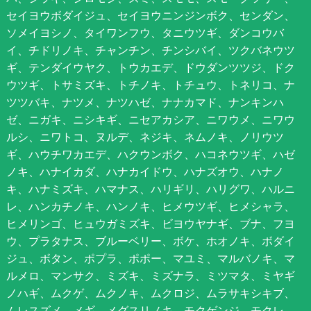
セイヨウボダイジュ、セイヨウニンジンボク、センダン、
ソメイヨシノ、タイワンフウ、タニウツギ、ダンコウバ
イ、チドリノキ、チャンチン、チンシバイ、ツクバネウツ
ギ、テンダイウヤク、トウカエデ、ドウダンツツジ、ドク
ウツギ、トサミズキ、トチノキ、トチュウ、トネリコ、ナ
ツツバキ、ナツメ、ナツハゼ、ナナカマド、ナンキンハ
ゼ、ニガキ、ニシキギ、ニセアカシア、ニワウメ、ニワウ
ルシ、ニワトコ、ヌルデ、ネジキ、ネムノキ、ノリウツ
ギ、ハウチワカエデ、ハクウンボク、ハコネウツギ、ハゼ
ノキ、ハナイカダ、ハナカイドウ、ハナズオウ、ハナノ
キ、ハナミズキ、ハマナス、ハリギリ、ハリグワ、ハルニ
レ、ハンカチノキ、ハンノキ、ヒメウツギ、ヒメシャラ、
ヒメリンゴ、ヒュウガミズキ、ビヨウヤナギ、ブナ、フヨ
ウ、プラタナス、ブルーベリー、ボケ、ホオノキ、ボダイ
ジュ、ボタン、ポプラ、ポポー、マユミ、マルバノキ、マ
ルメロ、マンサク、ミズキ、ミズナラ、ミツマタ、ミヤギ
ノハギ、ムクゲ、ムクノキ、ムクロジ、ムラサキシキブ、
ムレスズメ、メギ、メグスリノキ、モクゲンジ、モクレ