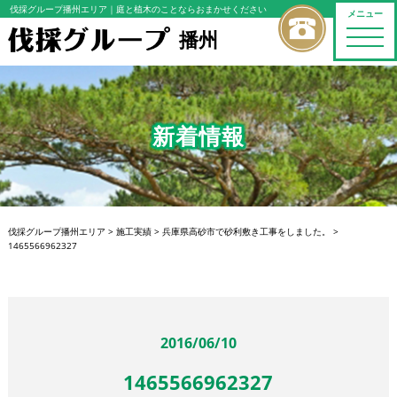
伐採グループ播州エリア
｜庭と植木のことならおまかせください
メニュー
播州
toggle
naviga
新着情報
伐採グループ播州エリア
>
施工実績
>
兵庫県高砂市で砂利敷き工事をしました。
>
1465566962327
2016/06/10
1465566962327