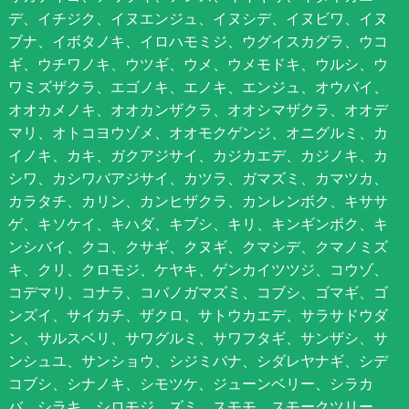
デ、イチジク、イヌエンジュ、イヌシデ、イヌビワ、イヌ
ブナ、イボタノキ、イロハモミジ、ウグイスカグラ、ウコ
ギ、ウチワノキ、ウツギ、ウメ、ウメモドキ、ウルシ、ウ
ワミズザクラ、エゴノキ、エノキ、エンジュ、オウバイ、
オオカメノキ、オオカンザクラ、オオシマザクラ、オオデ
マリ、オトコヨウゾメ、オオモクゲンジ、オニグルミ、カ
イノキ、カキ、ガクアジサイ、カジカエデ、カジノキ、カ
シワ、カシワバアジサイ、カツラ、ガマズミ、カマツカ、
カラタチ、カリン、カンヒザクラ、カンレンボク、キササ
ゲ、キソケイ、キハダ、キブシ、キリ、キンギンボク、キ
ンシバイ、クコ、クサギ、クヌギ、クマシデ、クマノミズ
キ、クリ、クロモジ、ケヤキ、ゲンカイツツジ、コウゾ、
コデマリ、コナラ、コバノガマズミ、コブシ、ゴマギ、ゴ
ンズイ、サイカチ、ザクロ、サトウカエデ、サラサドウダ
ン、サルスベリ、サワグルミ、サワフタギ、サンザシ、サ
ンシュユ、サンショウ、シジミバナ、シダレヤナギ、シデ
コブシ、シナノキ、シモツケ、ジューンベリー、シラカ
バ、シラキ、シロモジ、ズミ、スモモ、スモークツリー、