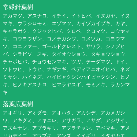
常緑針葉樹
アカマツ、アスナロ、イチイ、イトヒバ、イヌガヤ、イヌ
マキ、ウラジロモミ、エゾマツ、カイヅカイブキ、カヤ、
キャラボク、クジャクヒバ、クロベ、クロマツ、コウヤマ
キ、コウヨウザン、コノテガシワ、コメツガ、ゴヨウマ
ツ、コニファー、ゴールドクレスト、サワラ、シノブヒ
バ、シラビソ、スギ、ダイオウショウ、タギョウショウ、
チャボヒバ、チョウセンマキ、ツガ、テーダマツ、ドイ、
ツトウヒ、トウヒ、ナギナギ、ペディアニオイヒバ、ネズ
ミサシ、ハイネズ、ハイビャクシンハイビャクシン、ヒノ
キ、ヒノキアスナロ、ヒマラヤスギ、モミノキ、ラカンマ
キ
落葉広葉樹
アオギリ、アオダモ、アオハダ、アカシデ、アカメガシ
ワ、アキグミ、アキニレ、アサガラ、アサダ、アジサイ、
アズキナシ、アブラギリ、アブラチャン、アベマキ、アメ
リカデイゴ、アワブキ、アンズ、イイギリ、イタヤカエ