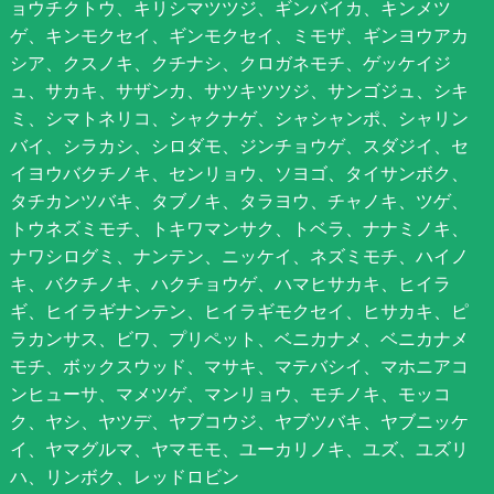
ョウチクトウ、キリシマツツジ、ギンバイカ、キンメツ
ゲ、キンモクセイ、ギンモクセイ、ミモザ、ギンヨウアカ
シア、クスノキ、クチナシ、クロガネモチ、ゲッケイジ
ュ、サカキ、サザンカ、サツキツツジ、サンゴジュ、シキ
ミ、シマトネリコ、シャクナゲ、シャシャンポ、シャリン
バイ、シラカシ、シロダモ、ジンチョウゲ、スダジイ、セ
イヨウバクチノキ、センリョウ、ソヨゴ、タイサンボク、
タチカンツバキ、タブノキ、タラヨウ、チャノキ、ツゲ、
トウネズミモチ、トキワマンサク、トベラ、ナナミノキ、
ナワシログミ、ナンテン、ニッケイ、ネズミモチ、ハイノ
キ、バクチノキ、ハクチョウゲ、ハマヒサカキ、ヒイラ
ギ、ヒイラギナンテン、ヒイラギモクセイ、ヒサカキ、ピ
ラカンサス、ビワ、プリペット、ベニカナメ、ベニカナメ
モチ、ボックスウッド、マサキ、マテバシイ、マホニアコ
ンヒューサ、マメツゲ、マンリョウ、モチノキ、モッコ
ク、ヤシ、ヤツデ、ヤブコウジ、ヤブツバキ、ヤブニッケ
イ、ヤマグルマ、ヤマモモ、ユーカリノキ、ユズ、ユズリ
ハ、リンボク、レッドロビン