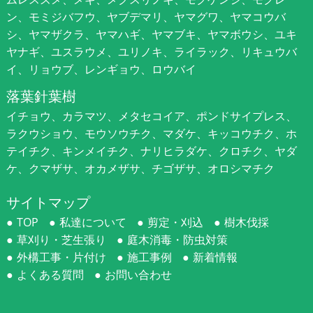
ン、モミジバフウ、ヤブデマリ、ヤマグワ、ヤマコウバ
シ、ヤマザクラ、ヤマハギ、ヤマブキ、ヤマボウシ、ユキ
ヤナギ、ユスラウメ、ユリノキ、ライラック、リキュウバ
イ、リョウブ、レンギョウ、ロウバイ
落葉針葉樹
イチョウ、カラマツ、メタセコイア、ポンドサイプレス、
ラクウショウ、モウソウチク、マダケ、キッコウチク、ホ
テイチク、キンメイチク、ナリヒラダケ、クロチク、ヤダ
ケ、クマザサ、オカメザサ、チゴザサ、オロシマチク
サイトマップ
TOP
私達について
剪定・刈込
樹木伐採
草刈り・芝生張り
庭木消毒・防虫対策
外構工事・片付け
施工事例
新着情報
よくある質問
お問い合わせ