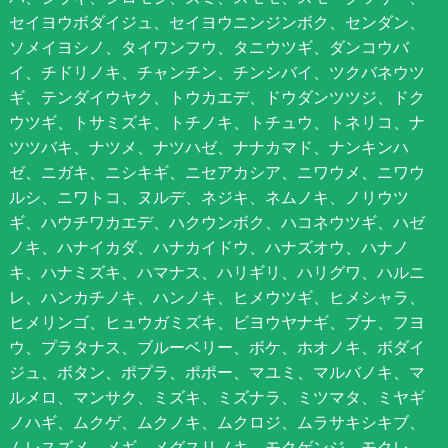
セイヨウボダイジュ、セイヨウニンジンボク、センダン、
ソメイヨシノ、タイワンフウ、タニウツギ、ダンコウバ
イ、チドリノキ、チャンチン、チンシバイ、ツクバネウツ
ギ、テンダイウヤク、トウカエデ、ドウダンツツジ、ドク
ウツギ、トサミズキ、トチノキ、トチュウ、トネリコ、ナ
ツツバキ、ナツメ、ナツハゼ、ナナカマド、ナンキンハ
ゼ、ニガキ、ニシキギ、ニセアカシア、ニワウメ、ニワウ
ルシ、ニワトコ、ヌルデ、ネジキ、ネムノキ、ノリウツ
ギ、ハウチワカエデ、ハクウンボク、ハコネウツギ、ハゼ
ノキ、ハナイカダ、ハナカイドウ、ハナズオウ、ハナノ
キ、ハナミズキ、ハマナス、ハリギリ、ハリグワ、ハルニ
レ、ハンカチノキ、ハンノキ、ヒメウツギ、ヒメシャラ、
ヒメリンゴ、ヒュウガミズキ、ビヨウヤナギ、ブナ、フヨ
ウ、プラタナス、ブルーベリー、ボケ、ホオノキ、ボダイ
ジュ、ボタン、ポプラ、ポポー、マユミ、マルバノキ、マ
ルメロ、マンサク、ミズキ、ミズナラ、ミツマタ、ミヤギ
ノハギ、ムクゲ、ムクノキ、ムクロジ、ムラサキシキブ、
ムレスズメ、メギ、メグスリノキ、モクゲンジ、モクレ