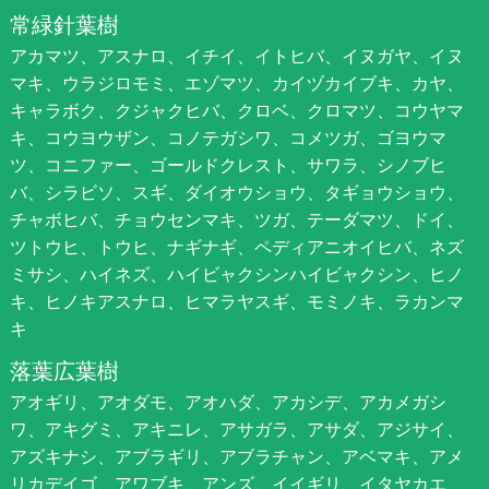
常緑針葉樹
アカマツ、アスナロ、イチイ、イトヒバ、イヌガヤ、イヌ
マキ、ウラジロモミ、エゾマツ、カイヅカイブキ、カヤ、
キャラボク、クジャクヒバ、クロベ、クロマツ、コウヤマ
キ、コウヨウザン、コノテガシワ、コメツガ、ゴヨウマ
ツ、コニファー、ゴールドクレスト、サワラ、シノブヒ
バ、シラビソ、スギ、ダイオウショウ、タギョウショウ、
チャボヒバ、チョウセンマキ、ツガ、テーダマツ、ドイ、
ツトウヒ、トウヒ、ナギナギ、ペディアニオイヒバ、ネズ
ミサシ、ハイネズ、ハイビャクシンハイビャクシン、ヒノ
キ、ヒノキアスナロ、ヒマラヤスギ、モミノキ、ラカンマ
キ
落葉広葉樹
アオギリ、アオダモ、アオハダ、アカシデ、アカメガシ
ワ、アキグミ、アキニレ、アサガラ、アサダ、アジサイ、
アズキナシ、アブラギリ、アブラチャン、アベマキ、アメ
リカデイゴ、アワブキ、アンズ、イイギリ、イタヤカエ