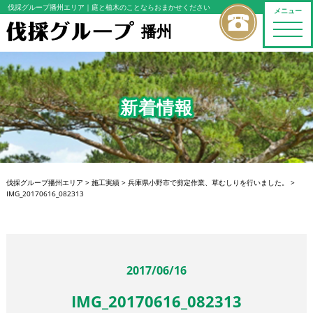
伐採グループ播州エリア
｜庭と植木のことならおまかせください
メニュー
播州
toggle
naviga
新着情報
伐採グループ播州エリア
>
施工実績
>
兵庫県小野市で剪定作業、草むしりを行いました。
>
IMG_20170616_082313
2017/06/16
IMG_20170616_082313