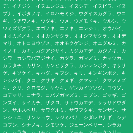
デ、イチジク、イヌエンジュ、イヌシデ、イヌビワ、イヌ
ブナ、イボタノキ、イロハモミジ、ウグイスカグラ、ウコ
ギ、ウチワノキ、ウツギ、ウメ、ウメモドキ、ウルシ、ウ
ワミズザクラ、エゴノキ、エノキ、エンジュ、オウバイ、
オオカメノキ、オオカンザクラ、オオシマザクラ、オオデ
マリ、オトコヨウゾメ、オオモクゲンジ、オニグルミ、カ
イノキ、カキ、ガクアジサイ、カジカエデ、カジノキ、カ
シワ、カシワバアジサイ、カツラ、ガマズミ、カマツカ、
カラタチ、カリン、カンヒザクラ、カンレンボク、キササ
ゲ、キソケイ、キハダ、キブシ、キリ、キンギンボク、キ
ンシバイ、クコ、クサギ、クヌギ、クマシデ、クマノミズ
キ、クリ、クロモジ、ケヤキ、ゲンカイツツジ、コウゾ、
コデマリ、コナラ、コバノガマズミ、コブシ、ゴマギ、ゴ
ンズイ、サイカチ、ザクロ、サトウカエデ、サラサドウダ
ン、サルスベリ、サワグルミ、サワフタギ、サンザシ、サ
ンシュユ、サンショウ、シジミバナ、シダレヤナギ、シデ
コブシ、シナノキ、シモツケ、ジューンベリー、シラカ
バ、シラキ、シロモジ、ズミ、スモモ、スモークツリー、