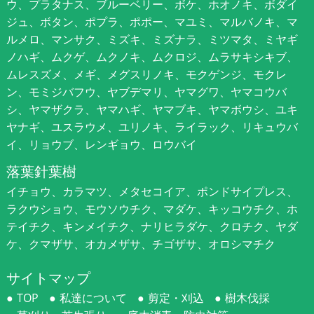
ウ、プラタナス、ブルーベリー、ボケ、ホオノキ、ボダイ
ジュ、ボタン、ポプラ、ポポー、マユミ、マルバノキ、マ
ルメロ、マンサク、ミズキ、ミズナラ、ミツマタ、ミヤギ
ノハギ、ムクゲ、ムクノキ、ムクロジ、ムラサキシキブ、
ムレスズメ、メギ、メグスリノキ、モクゲンジ、モクレ
ン、モミジバフウ、ヤブデマリ、ヤマグワ、ヤマコウバ
シ、ヤマザクラ、ヤマハギ、ヤマブキ、ヤマボウシ、ユキ
ヤナギ、ユスラウメ、ユリノキ、ライラック、リキュウバ
イ、リョウブ、レンギョウ、ロウバイ
落葉針葉樹
イチョウ、カラマツ、メタセコイア、ポンドサイプレス、
ラクウショウ、モウソウチク、マダケ、キッコウチク、ホ
テイチク、キンメイチク、ナリヒラダケ、クロチク、ヤダ
ケ、クマザサ、オカメザサ、チゴザサ、オロシマチク
サイトマップ
TOP
私達について
剪定・刈込
樹木伐採