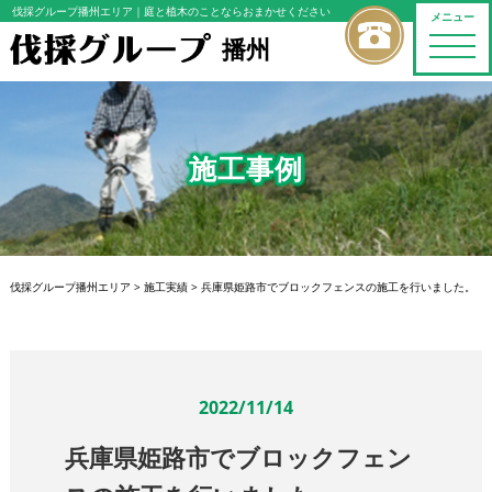
伐採グループ播州エリア
｜庭と植木のことならおまかせください
メニュー
播州
toggle
naviga
施工事例
伐採グループ播州エリア
>
施工実績
>
兵庫県姫路市でブロックフェンスの施工を行いました。
2022/11/14
兵庫県姫路市でブロックフェン