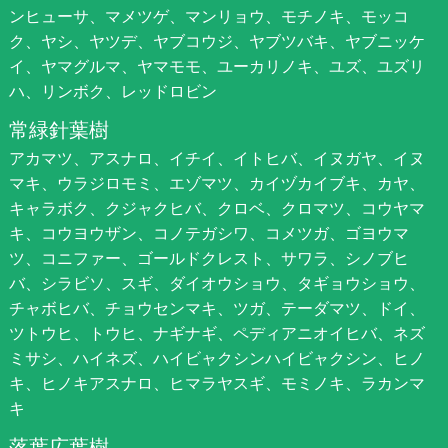
ンヒューサ、マメツゲ、マンリョウ、モチノキ、モッコ
ク、ヤシ、ヤツデ、ヤブコウジ、ヤブツバキ、ヤブニッケ
イ、ヤマグルマ、ヤマモモ、ユーカリノキ、ユズ、ユズリ
ハ、リンボク、レッドロビン
常緑針葉樹
アカマツ、アスナロ、イチイ、イトヒバ、イヌガヤ、イヌ
マキ、ウラジロモミ、エゾマツ、カイヅカイブキ、カヤ、
キャラボク、クジャクヒバ、クロベ、クロマツ、コウヤマ
キ、コウヨウザン、コノテガシワ、コメツガ、ゴヨウマ
ツ、コニファー、ゴールドクレスト、サワラ、シノブヒ
バ、シラビソ、スギ、ダイオウショウ、タギョウショウ、
チャボヒバ、チョウセンマキ、ツガ、テーダマツ、ドイ、
ツトウヒ、トウヒ、ナギナギ、ペディアニオイヒバ、ネズ
ミサシ、ハイネズ、ハイビャクシンハイビャクシン、ヒノ
キ、ヒノキアスナロ、ヒマラヤスギ、モミノキ、ラカンマ
キ
落葉広葉樹