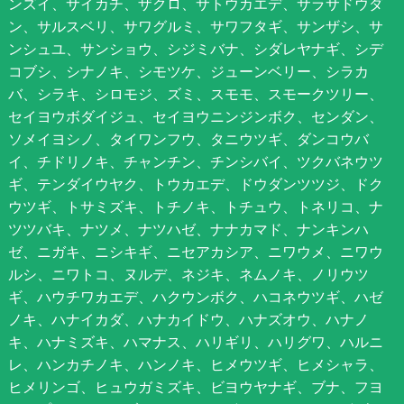
ンズイ、サイカチ、ザクロ、サトウカエデ、サラサドウダ
ン、サルスベリ、サワグルミ、サワフタギ、サンザシ、サ
ンシュユ、サンショウ、シジミバナ、シダレヤナギ、シデ
コブシ、シナノキ、シモツケ、ジューンベリー、シラカ
バ、シラキ、シロモジ、ズミ、スモモ、スモークツリー、
セイヨウボダイジュ、セイヨウニンジンボク、センダン、
ソメイヨシノ、タイワンフウ、タニウツギ、ダンコウバ
イ、チドリノキ、チャンチン、チンシバイ、ツクバネウツ
ギ、テンダイウヤク、トウカエデ、ドウダンツツジ、ドク
ウツギ、トサミズキ、トチノキ、トチュウ、トネリコ、ナ
ツツバキ、ナツメ、ナツハゼ、ナナカマド、ナンキンハ
ゼ、ニガキ、ニシキギ、ニセアカシア、ニワウメ、ニワウ
ルシ、ニワトコ、ヌルデ、ネジキ、ネムノキ、ノリウツ
ギ、ハウチワカエデ、ハクウンボク、ハコネウツギ、ハゼ
ノキ、ハナイカダ、ハナカイドウ、ハナズオウ、ハナノ
キ、ハナミズキ、ハマナス、ハリギリ、ハリグワ、ハルニ
レ、ハンカチノキ、ハンノキ、ヒメウツギ、ヒメシャラ、
ヒメリンゴ、ヒュウガミズキ、ビヨウヤナギ、ブナ、フヨ