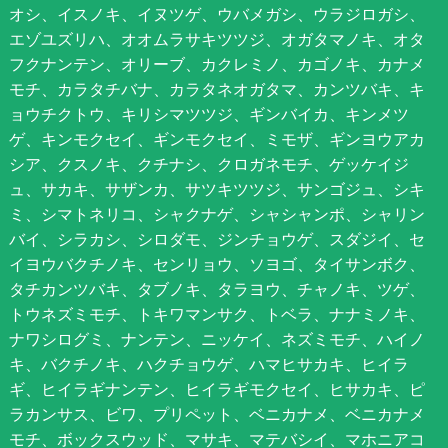
オシ、イスノキ、イヌツゲ、ウバメガシ、ウラジロガシ、
エゾユズリハ、オオムラサキツツジ、オガタマノキ、オタ
フクナンテン、オリーブ、カクレミノ、カゴノキ、カナメ
モチ、カラタチバナ、カラタネオガタマ、カンツバキ、キ
ョウチクトウ、キリシマツツジ、ギンバイカ、キンメツ
ゲ、キンモクセイ、ギンモクセイ、ミモザ、ギンヨウアカ
シア、クスノキ、クチナシ、クロガネモチ、ゲッケイジ
ュ、サカキ、サザンカ、サツキツツジ、サンゴジュ、シキ
ミ、シマトネリコ、シャクナゲ、シャシャンポ、シャリン
バイ、シラカシ、シロダモ、ジンチョウゲ、スダジイ、セ
イヨウバクチノキ、センリョウ、ソヨゴ、タイサンボク、
タチカンツバキ、タブノキ、タラヨウ、チャノキ、ツゲ、
トウネズミモチ、トキワマンサク、トベラ、ナナミノキ、
ナワシログミ、ナンテン、ニッケイ、ネズミモチ、ハイノ
キ、バクチノキ、ハクチョウゲ、ハマヒサカキ、ヒイラ
ギ、ヒイラギナンテン、ヒイラギモクセイ、ヒサカキ、ピ
ラカンサス、ビワ、プリペット、ベニカナメ、ベニカナメ
モチ、ボックスウッド、マサキ、マテバシイ、マホニアコ