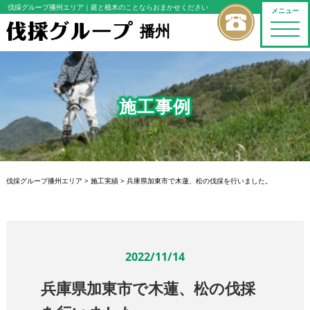
伐採グループ播州エリア
｜庭と植木のことならおまかせください
メニュー
播州
toggle
naviga
施工事例
伐採グループ播州エリア
>
施工実績
>
兵庫県加東市で木蓮、松の伐採を行いました。
2022/11/14
兵庫県加東市で木蓮、松の伐採