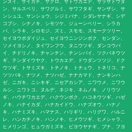
ンズイ、サイカチ、ザクロ、サトウカエデ、サラサドウダ
ン、サルスベリ、サワグルミ、サワフタギ、サンザシ、サ
ンシュユ、サンショウ、シジミバナ、シダレヤナギ、シデ
コブシ、シナノキ、シモツケ、ジューンベリー、シラカ
バ、シラキ、シロモジ、ズミ、スモモ、スモークツリー、
セイヨウボダイジュ、セイヨウニンジンボク、センダン、
ソメイヨシノ、タイワンフウ、タニウツギ、ダンコウバ
イ、チドリノキ、チャンチン、チンシバイ、ツクバネウツ
ギ、テンダイウヤク、トウカエデ、ドウダンツツジ、ドク
ウツギ、トサミズキ、トチノキ、トチュウ、トネリコ、ナ
ツツバキ、ナツメ、ナツハゼ、ナナカマド、ナンキンハ
ゼ、ニガキ、ニシキギ、ニセアカシア、ニワウメ、ニワウ
ルシ、ニワトコ、ヌルデ、ネジキ、ネムノキ、ノリウツ
ギ、ハウチワカエデ、ハクウンボク、ハコネウツギ、ハゼ
ノキ、ハナイカダ、ハナカイドウ、ハナズオウ、ハナノ
キ、ハナミズキ、ハマナス、ハリギリ、ハリグワ、ハルニ
レ、ハンカチノキ、ハンノキ、ヒメウツギ、ヒメシャラ、
ヒメリンゴ、ヒュウガミズキ、ビヨウヤナギ、ブナ、フヨ