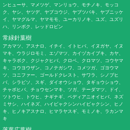
ンヒューサ、マメツゲ、マンリョウ、モチノキ、モッコ
ク、ヤシ、ヤツデ、ヤブコウジ、ヤブツバキ、ヤブニッケ
イ、ヤマグルマ、ヤマモモ、ユーカリノキ、ユズ、ユズリ
ハ、リンボク、レッドロビン
常緑針葉樹
アカマツ、アスナロ、イチイ、イトヒバ、イヌガヤ、イヌ
マキ、ウラジロモミ、エゾマツ、カイヅカイブキ、カヤ、
キャラボク、クジャクヒバ、クロベ、クロマツ、コウヤマ
キ、コウヨウザン、コノテガシワ、コメツガ、ゴヨウマ
ツ、コニファー、ゴールドクレスト、サワラ、シノブヒ
バ、シラビソ、スギ、ダイオウショウ、タギョウショウ、
チャボヒバ、チョウセンマキ、ツガ、テーダマツ、ドイ、
ツトウヒ、トウヒ、ナギナギ、ペディアニオイヒバ、ネズ
ミサシ、ハイネズ、ハイビャクシンハイビャクシン、ヒノ
キ、ヒノキアスナロ、ヒマラヤスギ、モミノキ、ラカンマ
キ
落葉広葉樹