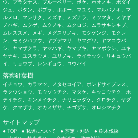
ウ、プラタナス、ブルーベリー、ボケ、ホオノキ、ボダイ
ジュ、ボタン、ポプラ、ポポー、マユミ、マルバノキ、マ
ルメロ、マンサク、ミズキ、ミズナラ、ミツマタ、ミヤギ
ノハギ、ムクゲ、ムクノキ、ムクロジ、ムラサキシキブ、
ムレスズメ、メギ、メグスリノキ、モクゲンジ、モクレ
ン、モミジバフウ、ヤブデマリ、ヤマグワ、ヤマコウバ
シ、ヤマザクラ、ヤマハギ、ヤマブキ、ヤマボウシ、ユキ
ヤナギ、ユスラウメ、ユリノキ、ライラック、リキュウバ
イ、リョウブ、レンギョウ、ロウバイ
落葉針葉樹
イチョウ、カラマツ、メタセコイア、ポンドサイプレス、
ラクウショウ、モウソウチク、マダケ、キッコウチク、ホ
テイチク、キンメイチク、ナリヒラダケ、クロチク、ヤダ
ケ、クマザサ、オカメザサ、チゴザサ、オロシマチク
サイトマップ
TOP
私達について
剪定・刈込
樹木伐採