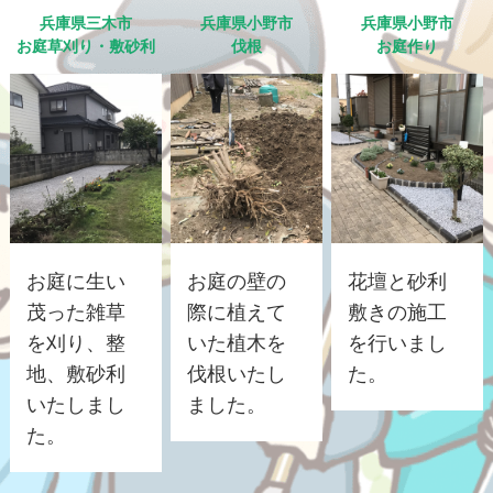
兵庫県三木市
兵庫県小野市
兵庫県小野市
お庭草刈り・敷砂利
伐根
お庭作り
お庭に生い
お庭の壁の
花壇と砂利
茂った雑草
際に植えて
敷きの施工
を刈り、整
いた植木を
を行いまし
地、敷砂利
伐根いたし
た。
いたしまし
ました。
た。