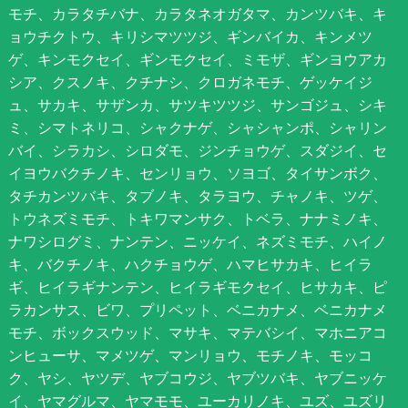
モチ、カラタチバナ、カラタネオガタマ、カンツバキ、キ
ョウチクトウ、キリシマツツジ、ギンバイカ、キンメツ
ゲ、キンモクセイ、ギンモクセイ、ミモザ、ギンヨウアカ
シア、クスノキ、クチナシ、クロガネモチ、ゲッケイジ
ュ、サカキ、サザンカ、サツキツツジ、サンゴジュ、シキ
ミ、シマトネリコ、シャクナゲ、シャシャンポ、シャリン
バイ、シラカシ、シロダモ、ジンチョウゲ、スダジイ、セ
イヨウバクチノキ、センリョウ、ソヨゴ、タイサンボク、
タチカンツバキ、タブノキ、タラヨウ、チャノキ、ツゲ、
トウネズミモチ、トキワマンサク、トベラ、ナナミノキ、
ナワシログミ、ナンテン、ニッケイ、ネズミモチ、ハイノ
キ、バクチノキ、ハクチョウゲ、ハマヒサカキ、ヒイラ
ギ、ヒイラギナンテン、ヒイラギモクセイ、ヒサカキ、ピ
ラカンサス、ビワ、プリペット、ベニカナメ、ベニカナメ
モチ、ボックスウッド、マサキ、マテバシイ、マホニアコ
ンヒューサ、マメツゲ、マンリョウ、モチノキ、モッコ
ク、ヤシ、ヤツデ、ヤブコウジ、ヤブツバキ、ヤブニッケ
イ、ヤマグルマ、ヤマモモ、ユーカリノキ、ユズ、ユズリ