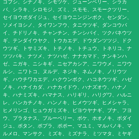
コブシ、シナノキ、シモツケ、ジューンベリー、シラカ
バ、シラキ、シロモジ、ズミ、スモモ、スモークツリー、
セイヨウボダイジュ、セイヨウニンジンボク、センダン、
ソメイヨシノ、タイワンフウ、タニウツギ、ダンコウバ
イ、チドリノキ、チャンチン、チンシバイ、ツクバネウツ
ギ、テンダイウヤク、トウカエデ、ドウダンツツジ、ドク
ウツギ、トサミズキ、トチノキ、トチュウ、トネリコ、ナ
ツツバキ、ナツメ、ナツハゼ、ナナカマド、ナンキンハ
ゼ、ニガキ、ニシキギ、ニセアカシア、ニワウメ、ニワウ
ルシ、ニワトコ、ヌルデ、ネジキ、ネムノキ、ノリウツ
ギ、ハウチワカエデ、ハクウンボク、ハコネウツギ、ハゼ
ノキ、ハナイカダ、ハナカイドウ、ハナズオウ、ハナノ
キ、ハナミズキ、ハマナス、ハリギリ、ハリグワ、ハルニ
レ、ハンカチノキ、ハンノキ、ヒメウツギ、ヒメシャラ、
ヒメリンゴ、ヒュウガミズキ、ビヨウヤナギ、ブナ、フヨ
ウ、プラタナス、ブルーベリー、ボケ、ホオノキ、ボダイ
ジュ、ボタン、ポプラ、ポポー、マユミ、マルバノキ、マ
ルメロ、マンサク、ミズキ、ミズナラ、ミツマタ、ミヤギ