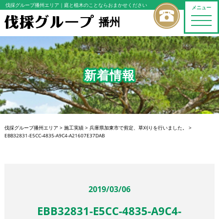
伐採グループ播州エリア
｜庭と植木のことならおまかせください
メニュー
播州
toggle
naviga
新着情報
伐採グループ播州エリア
>
施工実績
>
兵庫県加東市で剪定、草刈りを行いました。
>
EBB32831-E5CC-4835-A9C4-A21607E37DAB
2019/03/06
EBB32831-E5CC-4835-A9C4-