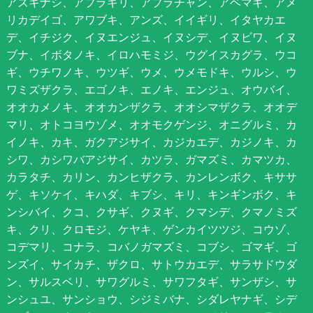
アズキナシ、アブラギリ、アブラチャン、アベマキ、アメ
リカデイゴ、アワブキ、アンズ、イイギリ、イタヤカエ
デ、イチジク、イヌエンジュ、イヌシデ、イヌビワ、イヌ
ブナ、イボタノキ、イロハモミジ、ウグイスカグラ、ウコ
ギ、ウチワノキ、ウツギ、ウメ、ウメモドキ、ウルシ、ウ
ワミズザクラ、エゴノキ、エノキ、エンジュ、オウバイ、
オオカメノキ、オオカンザクラ、オオシマザクラ、オオデ
マリ、オトコヨウゾメ、オオモクゲンジ、オニグルミ、カ
イノキ、カキ、ガクアジサイ、カジカエデ、カジノキ、カ
シワ、カシワバアジサイ、カツラ、ガマズミ、カマツカ、
カラタチ、カリン、カンヒザクラ、カンレンボク、キササ
ゲ、キソケイ、キハダ、キブシ、キリ、キンギンボク、キ
ンシバイ、クコ、クサギ、クヌギ、クマシデ、クマノミズ
キ、クリ、クロモジ、ケヤキ、ゲンカイツツジ、コウゾ、
コデマリ、コナラ、コバノガマズミ、コブシ、ゴマギ、ゴ
ンズイ、サイカチ、ザクロ、サトウカエデ、サラサドウダ
ン、サルスベリ、サワグルミ、サワフタギ、サンザシ、サ
ンシュユ、サンショウ、シジミバナ、シダレヤナギ、シデ