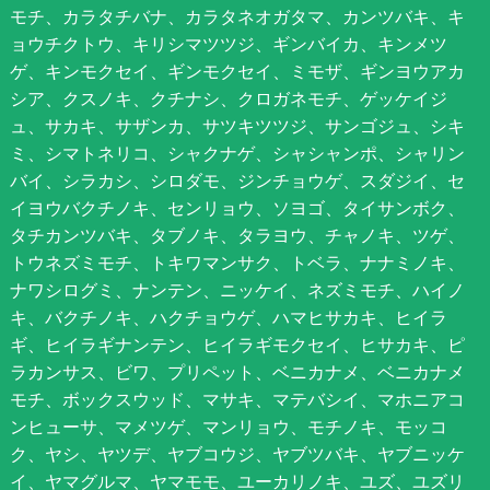
モチ、カラタチバナ、カラタネオガタマ、カンツバキ、キ
ョウチクトウ、キリシマツツジ、ギンバイカ、キンメツ
ゲ、キンモクセイ、ギンモクセイ、ミモザ、ギンヨウアカ
シア、クスノキ、クチナシ、クロガネモチ、ゲッケイジ
ュ、サカキ、サザンカ、サツキツツジ、サンゴジュ、シキ
ミ、シマトネリコ、シャクナゲ、シャシャンポ、シャリン
バイ、シラカシ、シロダモ、ジンチョウゲ、スダジイ、セ
イヨウバクチノキ、センリョウ、ソヨゴ、タイサンボク、
タチカンツバキ、タブノキ、タラヨウ、チャノキ、ツゲ、
トウネズミモチ、トキワマンサク、トベラ、ナナミノキ、
ナワシログミ、ナンテン、ニッケイ、ネズミモチ、ハイノ
キ、バクチノキ、ハクチョウゲ、ハマヒサカキ、ヒイラ
ギ、ヒイラギナンテン、ヒイラギモクセイ、ヒサカキ、ピ
ラカンサス、ビワ、プリペット、ベニカナメ、ベニカナメ
モチ、ボックスウッド、マサキ、マテバシイ、マホニアコ
ンヒューサ、マメツゲ、マンリョウ、モチノキ、モッコ
ク、ヤシ、ヤツデ、ヤブコウジ、ヤブツバキ、ヤブニッケ
イ、ヤマグルマ、ヤマモモ、ユーカリノキ、ユズ、ユズリ