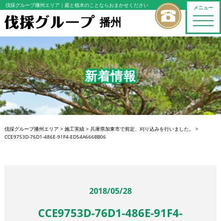
伐採グループ播州エリア
｜庭と植木のことならおまかせください
メニュー
播州
toggle
naviga
新着情報
伐採グループ播州エリア
>
施工実績
>
兵庫県加東市で剪定、刈り込みを行いました。
>
CCE9753D-76D1-486E-91F4-ED54A666BB06
2018/05/28
CCE9753D-76D1-486E-91F4-