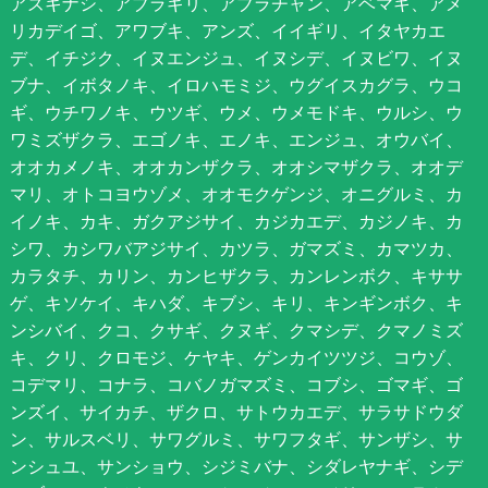
アズキナシ、アブラギリ、アブラチャン、アベマキ、アメ
リカデイゴ、アワブキ、アンズ、イイギリ、イタヤカエ
デ、イチジク、イヌエンジュ、イヌシデ、イヌビワ、イヌ
ブナ、イボタノキ、イロハモミジ、ウグイスカグラ、ウコ
ギ、ウチワノキ、ウツギ、ウメ、ウメモドキ、ウルシ、ウ
ワミズザクラ、エゴノキ、エノキ、エンジュ、オウバイ、
オオカメノキ、オオカンザクラ、オオシマザクラ、オオデ
マリ、オトコヨウゾメ、オオモクゲンジ、オニグルミ、カ
イノキ、カキ、ガクアジサイ、カジカエデ、カジノキ、カ
シワ、カシワバアジサイ、カツラ、ガマズミ、カマツカ、
カラタチ、カリン、カンヒザクラ、カンレンボク、キササ
ゲ、キソケイ、キハダ、キブシ、キリ、キンギンボク、キ
ンシバイ、クコ、クサギ、クヌギ、クマシデ、クマノミズ
キ、クリ、クロモジ、ケヤキ、ゲンカイツツジ、コウゾ、
コデマリ、コナラ、コバノガマズミ、コブシ、ゴマギ、ゴ
ンズイ、サイカチ、ザクロ、サトウカエデ、サラサドウダ
ン、サルスベリ、サワグルミ、サワフタギ、サンザシ、サ
ンシュユ、サンショウ、シジミバナ、シダレヤナギ、シデ