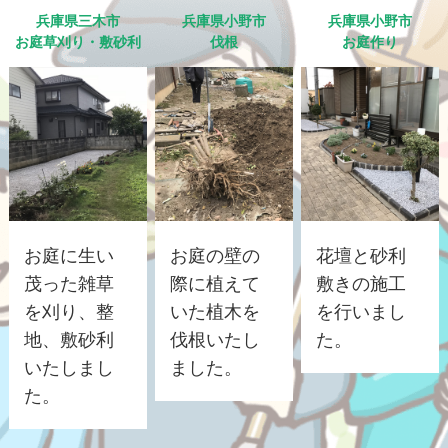
兵庫県三木市
兵庫県小野市
兵庫県小野市
お庭草刈り・敷砂利
伐根
お庭作り
お庭に生い
お庭の壁の
花壇と砂利
茂った雑草
際に植えて
敷きの施工
を刈り、整
いた植木を
を行いまし
地、敷砂利
伐根いたし
た。
いたしまし
ました。
た。