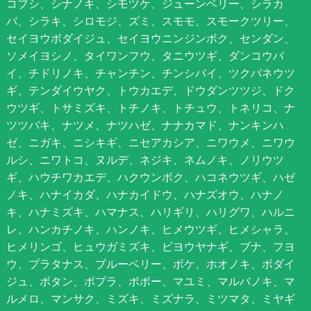
コブシ、シナノキ、シモツケ、ジューンベリー、シラカ
バ、シラキ、シロモジ、ズミ、スモモ、スモークツリー、
セイヨウボダイジュ、セイヨウニンジンボク、センダン、
ソメイヨシノ、タイワンフウ、タニウツギ、ダンコウバ
イ、チドリノキ、チャンチン、チンシバイ、ツクバネウツ
ギ、テンダイウヤク、トウカエデ、ドウダンツツジ、ドク
ウツギ、トサミズキ、トチノキ、トチュウ、トネリコ、ナ
ツツバキ、ナツメ、ナツハゼ、ナナカマド、ナンキンハ
ゼ、ニガキ、ニシキギ、ニセアカシア、ニワウメ、ニワウ
ルシ、ニワトコ、ヌルデ、ネジキ、ネムノキ、ノリウツ
ギ、ハウチワカエデ、ハクウンボク、ハコネウツギ、ハゼ
ノキ、ハナイカダ、ハナカイドウ、ハナズオウ、ハナノ
キ、ハナミズキ、ハマナス、ハリギリ、ハリグワ、ハルニ
レ、ハンカチノキ、ハンノキ、ヒメウツギ、ヒメシャラ、
ヒメリンゴ、ヒュウガミズキ、ビヨウヤナギ、ブナ、フヨ
ウ、プラタナス、ブルーベリー、ボケ、ホオノキ、ボダイ
ジュ、ボタン、ポプラ、ポポー、マユミ、マルバノキ、マ
ルメロ、マンサク、ミズキ、ミズナラ、ミツマタ、ミヤギ