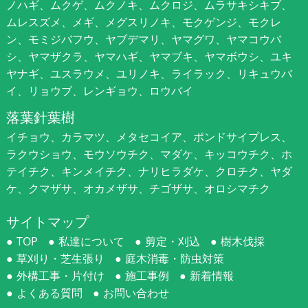
ノハギ、ムクゲ、ムクノキ、ムクロジ、ムラサキシキブ、
ムレスズメ、メギ、メグスリノキ、モクゲンジ、モクレ
ン、モミジバフウ、ヤブデマリ、ヤマグワ、ヤマコウバ
シ、ヤマザクラ、ヤマハギ、ヤマブキ、ヤマボウシ、ユキ
ヤナギ、ユスラウメ、ユリノキ、ライラック、リキュウバ
イ、リョウブ、レンギョウ、ロウバイ
落葉針葉樹
イチョウ、カラマツ、メタセコイア、ポンドサイプレス、
ラクウショウ、モウソウチク、マダケ、キッコウチク、ホ
テイチク、キンメイチク、ナリヒラダケ、クロチク、ヤダ
ケ、クマザサ、オカメザサ、チゴザサ、オロシマチク
サイトマップ
TOP
私達について
剪定・刈込
樹木伐採
草刈り・芝生張り
庭木消毒・防虫対策
外構工事・片付け
施工事例
新着情報
よくある質問
お問い合わせ