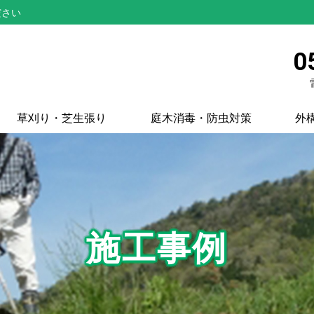
ださい
0
草刈り・芝生張り
庭木消毒・防虫対策
外
施工事例