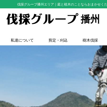
伐採グループ播州エリア
｜庭と植木のことならおまかせく
播州
私達について
剪定・刈込
樹木伐採