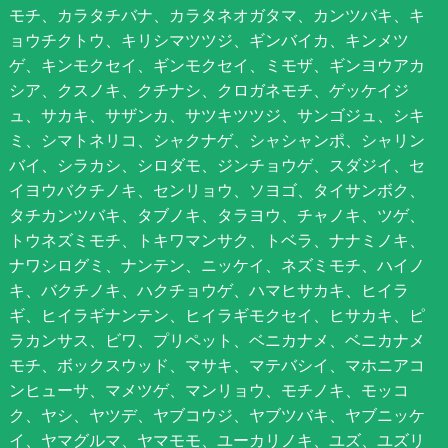
モチ、カラタチバナ、カラタネオガタマ、カンツバキ、キ
ョウチクトウ、キリシマツツジ、ギンバイカ、キンメツ
ゲ、キンモクセイ、ギンモクセイ、ミモザ、ギンヨウアカ
シア、クスノキ、クチナシ、クロガネモチ、ゲッケイジ
ュ、サカキ、サザンカ、サツキツツジ、サンゴジュ、シキ
ミ、シマトネリコ、シャクナゲ、シャシャンポ、シャリン
バイ、シラカシ、シロダモ、ジンチョウゲ、スダジイ、セ
イヨウバクチノキ、センリョウ、ソヨゴ、タイサンボク、
タチカンツバキ、タブノキ、タラヨウ、チャノキ、ツゲ、
トウネズミモチ、トキワマンサク、トベラ、ナナミノキ、
ナワシログミ、ナンテン、ニッケイ、ネズミモチ、ハイノ
キ、バクチノキ、ハクチョウゲ、ハマヒサカキ、ヒイラ
ギ、ヒイラギナンテン、ヒイラギモクセイ、ヒサカキ、ピ
ラカンサス、ビワ、プリペット、ベニカナメ、ベニカナメ
モチ、ボックスウッド、マサキ、マテバシイ、マホニアコ
ンヒューサ、マメツゲ、マンリョウ、モチノキ、モッコ
ク、ヤシ、ヤツデ、ヤブコウジ、ヤブツバキ、ヤブニッケ
イ、ヤマグルマ、ヤマモモ、ユーカリノキ、ユズ、ユズリ