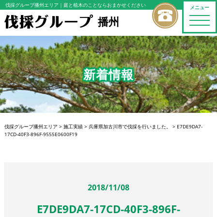
伐採グループ播州エリア
｜庭と植木のことならおまかせください
メニュー
播州
toggle
naviga
新着情報
伐採グループ播州エリア
>
施工実績
>
兵庫県加古川市で伐採を行いました。
>
E7DE9DA7-
17CD-40F3-896F-9555E0600F19
2018/11/08
E7DE9DA7-17CD-40F3-896F-