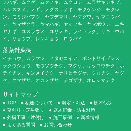
ノハギ、ムクゲ、ムクノキ、ムクロジ、ムラサキシキブ、
ムレスズメ、メギ、メグスリノキ、モクゲンジ、モクレ
ン、モミジバフウ、ヤブデマリ、ヤマグワ、ヤマコウバ
シ、ヤマザクラ、ヤマハギ、ヤマブキ、ヤマボウシ、ユキ
ヤナギ、ユスラウメ、ユリノキ、ライラック、リキュウバ
イ、リョウブ、レンギョウ、ロウバイ
落葉針葉樹
イチョウ、カラマツ、メタセコイア、ポンドサイプレス、
ラクウショウ、モウソウチク、マダケ、キッコウチク、ホ
テイチク、キンメイチク、ナリヒラダケ、クロチク、ヤダ
ケ、クマザサ、オカメザサ、チゴザサ、オロシマチク
サイトマップ
TOP
私達について
剪定・刈込
樹木伐採
草刈り・芝生張り
庭木消毒・防虫対策
外構工事・片付け
施工事例
新着情報
よくある質問
お問い合わせ