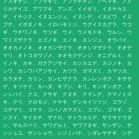
アズキナシ、アブラギリ、アブラチャン、アベマキ、アメ
リカデイゴ、アワブキ、アンズ、イイギリ、イタヤカエ
デ、イチジク、イヌエンジュ、イヌシデ、イヌビワ、イヌ
ブナ、イボタノキ、イロハモミジ、ウグイスカグラ、ウコ
ギ、ウチワノキ、ウツギ、ウメ、ウメモドキ、ウルシ、ウ
ワミズザクラ、エゴノキ、エノキ、エンジュ、オウバイ、
オオカメノキ、オオカンザクラ、オオシマザクラ、オオデ
マリ、オトコヨウゾメ、オオモクゲンジ、オニグルミ、カ
イノキ、カキ、ガクアジサイ、カジカエデ、カジノキ、カ
シワ、カシワバアジサイ、カツラ、ガマズミ、カマツカ、
カラタチ、カリン、カンヒザクラ、カンレンボク、キササ
ゲ、キソケイ、キハダ、キブシ、キリ、キンギンボク、キ
ンシバイ、クコ、クサギ、クヌギ、クマシデ、クマノミズ
キ、クリ、クロモジ、ケヤキ、ゲンカイツツジ、コウゾ、
コデマリ、コナラ、コバノガマズミ、コブシ、ゴマギ、ゴ
ンズイ、サイカチ、ザクロ、サトウカエデ、サラサドウダ
ン、サルスベリ、サワグルミ、サワフタギ、サンザシ、サ
ンシュユ、サンショウ、シジミバナ、シダレヤナギ、シデ