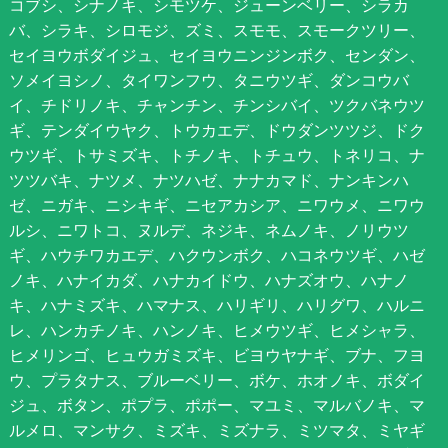
コブシ、シナノキ、シモツケ、ジューンベリー、シラカ
バ、シラキ、シロモジ、ズミ、スモモ、スモークツリー、
セイヨウボダイジュ、セイヨウニンジンボク、センダン、
ソメイヨシノ、タイワンフウ、タニウツギ、ダンコウバ
イ、チドリノキ、チャンチン、チンシバイ、ツクバネウツ
ギ、テンダイウヤク、トウカエデ、ドウダンツツジ、ドク
ウツギ、トサミズキ、トチノキ、トチュウ、トネリコ、ナ
ツツバキ、ナツメ、ナツハゼ、ナナカマド、ナンキンハ
ゼ、ニガキ、ニシキギ、ニセアカシア、ニワウメ、ニワウ
ルシ、ニワトコ、ヌルデ、ネジキ、ネムノキ、ノリウツ
ギ、ハウチワカエデ、ハクウンボク、ハコネウツギ、ハゼ
ノキ、ハナイカダ、ハナカイドウ、ハナズオウ、ハナノ
キ、ハナミズキ、ハマナス、ハリギリ、ハリグワ、ハルニ
レ、ハンカチノキ、ハンノキ、ヒメウツギ、ヒメシャラ、
ヒメリンゴ、ヒュウガミズキ、ビヨウヤナギ、ブナ、フヨ
ウ、プラタナス、ブルーベリー、ボケ、ホオノキ、ボダイ
ジュ、ボタン、ポプラ、ポポー、マユミ、マルバノキ、マ
ルメロ、マンサク、ミズキ、ミズナラ、ミツマタ、ミヤギ