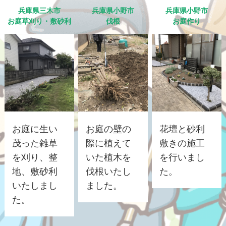
兵庫県三木市
兵庫県小野市
兵庫県小野市
お庭草刈り・敷砂利
伐根
お庭作り
お庭に生い
お庭の壁の
花壇と砂利
茂った雑草
際に植えて
敷きの施工
を刈り、整
いた植木を
を行いまし
地、敷砂利
伐根いたし
た。
いたしまし
ました。
た。