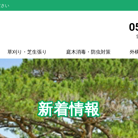
ださい
0
草刈り・芝生張り
庭木消毒・防虫対策
外
新着情報