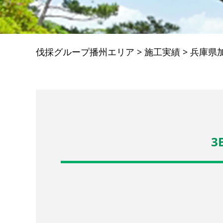
伐採グループ播州エリア
>
施工実績
>
兵庫県
3