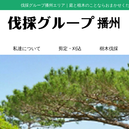
伐採グループ播州エリア
｜庭と植木のことならおまかせく
播州
私達について
剪定・刈込
樹木伐採