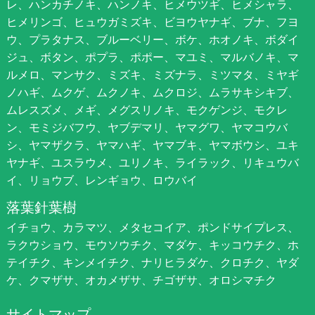
レ、ハンカチノキ、ハンノキ、ヒメウツギ、ヒメシャラ、
ヒメリンゴ、ヒュウガミズキ、ビヨウヤナギ、ブナ、フヨ
ウ、プラタナス、ブルーベリー、ボケ、ホオノキ、ボダイ
ジュ、ボタン、ポプラ、ポポー、マユミ、マルバノキ、マ
ルメロ、マンサク、ミズキ、ミズナラ、ミツマタ、ミヤギ
ノハギ、ムクゲ、ムクノキ、ムクロジ、ムラサキシキブ、
ムレスズメ、メギ、メグスリノキ、モクゲンジ、モクレ
ン、モミジバフウ、ヤブデマリ、ヤマグワ、ヤマコウバ
シ、ヤマザクラ、ヤマハギ、ヤマブキ、ヤマボウシ、ユキ
ヤナギ、ユスラウメ、ユリノキ、ライラック、リキュウバ
イ、リョウブ、レンギョウ、ロウバイ
落葉針葉樹
イチョウ、カラマツ、メタセコイア、ポンドサイプレス、
ラクウショウ、モウソウチク、マダケ、キッコウチク、ホ
テイチク、キンメイチク、ナリヒラダケ、クロチク、ヤダ
ケ、クマザサ、オカメザサ、チゴザサ、オロシマチク
サイトマップ