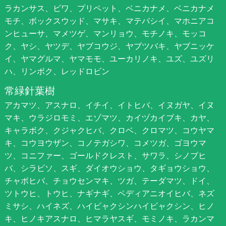
ラカンサス、ビワ、プリペット、ベニカナメ、ベニカナメ
モチ、ボックスウッド、マサキ、マテバシイ、マホニアコ
ンヒューサ、マメツゲ、マンリョウ、モチノキ、モッコ
ク、ヤシ、ヤツデ、ヤブコウジ、ヤブツバキ、ヤブニッケ
イ、ヤマグルマ、ヤマモモ、ユーカリノキ、ユズ、ユズリ
ハ、リンボク、レッドロビン
常緑針葉樹
アカマツ、アスナロ、イチイ、イトヒバ、イヌガヤ、イヌ
マキ、ウラジロモミ、エゾマツ、カイヅカイブキ、カヤ、
キャラボク、クジャクヒバ、クロベ、クロマツ、コウヤマ
キ、コウヨウザン、コノテガシワ、コメツガ、ゴヨウマ
ツ、コニファー、ゴールドクレスト、サワラ、シノブヒ
バ、シラビソ、スギ、ダイオウショウ、タギョウショウ、
チャボヒバ、チョウセンマキ、ツガ、テーダマツ、ドイ、
ツトウヒ、トウヒ、ナギナギ、ペディアニオイヒバ、ネズ
ミサシ、ハイネズ、ハイビャクシンハイビャクシン、ヒノ
キ、ヒノキアスナロ、ヒマラヤスギ、モミノキ、ラカンマ