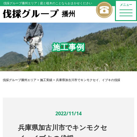
伐採グループ播州エリア
｜庭と植木のことならおまかせください
メニュー
播州
toggle
naviga
施工事例
伐採グループ播州エリア
>
施工実績
>
兵庫県加古川市でキンモクセイ、イブキの伐採
2022/11/14
兵庫県加古川市でキンモクセ