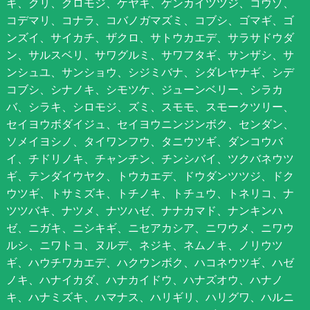
キ、クリ、クロモジ、ケヤキ、ゲンカイツツジ、コウゾ、
コデマリ、コナラ、コバノガマズミ、コブシ、ゴマギ、ゴ
ンズイ、サイカチ、ザクロ、サトウカエデ、サラサドウダ
ン、サルスベリ、サワグルミ、サワフタギ、サンザシ、サ
ンシュユ、サンショウ、シジミバナ、シダレヤナギ、シデ
コブシ、シナノキ、シモツケ、ジューンベリー、シラカ
バ、シラキ、シロモジ、ズミ、スモモ、スモークツリー、
セイヨウボダイジュ、セイヨウニンジンボク、センダン、
ソメイヨシノ、タイワンフウ、タニウツギ、ダンコウバ
イ、チドリノキ、チャンチン、チンシバイ、ツクバネウツ
ギ、テンダイウヤク、トウカエデ、ドウダンツツジ、ドク
ウツギ、トサミズキ、トチノキ、トチュウ、トネリコ、ナ
ツツバキ、ナツメ、ナツハゼ、ナナカマド、ナンキンハ
ゼ、ニガキ、ニシキギ、ニセアカシア、ニワウメ、ニワウ
ルシ、ニワトコ、ヌルデ、ネジキ、ネムノキ、ノリウツ
ギ、ハウチワカエデ、ハクウンボク、ハコネウツギ、ハゼ
ノキ、ハナイカダ、ハナカイドウ、ハナズオウ、ハナノ
キ、ハナミズキ、ハマナス、ハリギリ、ハリグワ、ハルニ