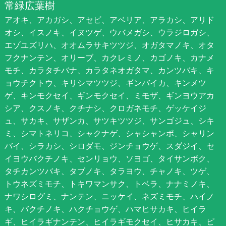
常緑広葉樹
アオキ、アカガシ、アセビ、アベリア、アラカシ、アリド
オシ、イスノキ、イヌツゲ、ウバメガシ、ウラジロガシ、
エゾユズリハ、オオムラサキツツジ、オガタマノキ、オタ
フクナンテン、オリーブ、カクレミノ、カゴノキ、カナメ
モチ、カラタチバナ、カラタネオガタマ、カンツバキ、キ
ョウチクトウ、キリシマツツジ、ギンバイカ、キンメツ
ゲ、キンモクセイ、ギンモクセイ、ミモザ、ギンヨウアカ
シア、クスノキ、クチナシ、クロガネモチ、ゲッケイジ
ュ、サカキ、サザンカ、サツキツツジ、サンゴジュ、シキ
ミ、シマトネリコ、シャクナゲ、シャシャンポ、シャリン
バイ、シラカシ、シロダモ、ジンチョウゲ、スダジイ、セ
イヨウバクチノキ、センリョウ、ソヨゴ、タイサンボク、
タチカンツバキ、タブノキ、タラヨウ、チャノキ、ツゲ、
トウネズミモチ、トキワマンサク、トベラ、ナナミノキ、
ナワシログミ、ナンテン、ニッケイ、ネズミモチ、ハイノ
キ、バクチノキ、ハクチョウゲ、ハマヒサカキ、ヒイラ
ギ、ヒイラギナンテン、ヒイラギモクセイ、ヒサカキ、ピ