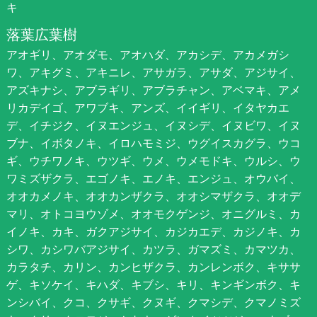
キ
落葉広葉樹
アオギリ、アオダモ、アオハダ、アカシデ、アカメガシ
ワ、アキグミ、アキニレ、アサガラ、アサダ、アジサイ、
アズキナシ、アブラギリ、アブラチャン、アベマキ、アメ
リカデイゴ、アワブキ、アンズ、イイギリ、イタヤカエ
デ、イチジク、イヌエンジュ、イヌシデ、イヌビワ、イヌ
ブナ、イボタノキ、イロハモミジ、ウグイスカグラ、ウコ
ギ、ウチワノキ、ウツギ、ウメ、ウメモドキ、ウルシ、ウ
ワミズザクラ、エゴノキ、エノキ、エンジュ、オウバイ、
オオカメノキ、オオカンザクラ、オオシマザクラ、オオデ
マリ、オトコヨウゾメ、オオモクゲンジ、オニグルミ、カ
イノキ、カキ、ガクアジサイ、カジカエデ、カジノキ、カ
シワ、カシワバアジサイ、カツラ、ガマズミ、カマツカ、
カラタチ、カリン、カンヒザクラ、カンレンボク、キササ
ゲ、キソケイ、キハダ、キブシ、キリ、キンギンボク、キ
ンシバイ、クコ、クサギ、クヌギ、クマシデ、クマノミズ