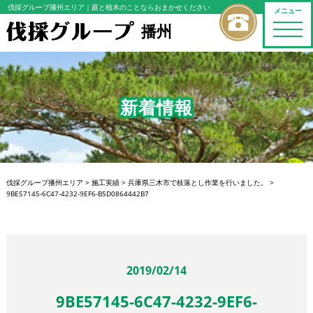
伐採グループ播州エリア
｜庭と植木のことならおまかせください
メニュー
播州
toggle
naviga
新着情報
伐採グループ播州エリア
>
施工実績
>
兵庫県三木市で枝落とし作業を行いました。
>
9BE57145-6C47-4232-9EF6-B5D0864442B7
2019/02/14
9BE57145-6C47-4232-9EF6-