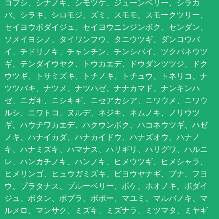
コブシ、シナノキ、シモツケ、ジューンベリー、シラカ
バ、シラキ、シロモジ、ズミ、スモモ、スモークツリー、
セイヨウボダイジュ、セイヨウニンジンボク、センダン、
ソメイヨシノ、タイワンフウ、タニウツギ、ダンコウバ
イ、チドリノキ、チャンチン、チンシバイ、ツクバネウツ
ギ、テンダイウヤク、トウカエデ、ドウダンツツジ、ドク
ウツギ、トサミズキ、トチノキ、トチュウ、トネリコ、ナ
ツツバキ、ナツメ、ナツハゼ、ナナカマド、ナンキンハ
ゼ、ニガキ、ニシキギ、ニセアカシア、ニワウメ、ニワウ
ルシ、ニワトコ、ヌルデ、ネジキ、ネムノキ、ノリウツ
ギ、ハウチワカエデ、ハクウンボク、ハコネウツギ、ハゼ
ノキ、ハナイカダ、ハナカイドウ、ハナズオウ、ハナノ
キ、ハナミズキ、ハマナス、ハリギリ、ハリグワ、ハルニ
レ、ハンカチノキ、ハンノキ、ヒメウツギ、ヒメシャラ、
ヒメリンゴ、ヒュウガミズキ、ビヨウヤナギ、ブナ、フヨ
ウ、プラタナス、ブルーベリー、ボケ、ホオノキ、ボダイ
ジュ、ボタン、ポプラ、ポポー、マユミ、マルバノキ、マ
ルメロ、マンサク、ミズキ、ミズナラ、ミツマタ、ミヤギ