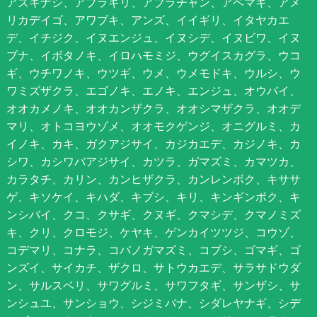
アズキナシ、アブラギリ、アブラチャン、アベマキ、アメ
リカデイゴ、アワブキ、アンズ、イイギリ、イタヤカエ
デ、イチジク、イヌエンジュ、イヌシデ、イヌビワ、イヌ
ブナ、イボタノキ、イロハモミジ、ウグイスカグラ、ウコ
ギ、ウチワノキ、ウツギ、ウメ、ウメモドキ、ウルシ、ウ
ワミズザクラ、エゴノキ、エノキ、エンジュ、オウバイ、
オオカメノキ、オオカンザクラ、オオシマザクラ、オオデ
マリ、オトコヨウゾメ、オオモクゲンジ、オニグルミ、カ
イノキ、カキ、ガクアジサイ、カジカエデ、カジノキ、カ
シワ、カシワバアジサイ、カツラ、ガマズミ、カマツカ、
カラタチ、カリン、カンヒザクラ、カンレンボク、キササ
ゲ、キソケイ、キハダ、キブシ、キリ、キンギンボク、キ
ンシバイ、クコ、クサギ、クヌギ、クマシデ、クマノミズ
キ、クリ、クロモジ、ケヤキ、ゲンカイツツジ、コウゾ、
コデマリ、コナラ、コバノガマズミ、コブシ、ゴマギ、ゴ
ンズイ、サイカチ、ザクロ、サトウカエデ、サラサドウダ
ン、サルスベリ、サワグルミ、サワフタギ、サンザシ、サ
ンシュユ、サンショウ、シジミバナ、シダレヤナギ、シデ