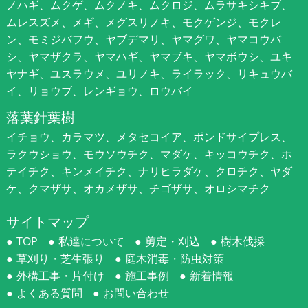
ノハギ、ムクゲ、ムクノキ、ムクロジ、ムラサキシキブ、
ムレスズメ、メギ、メグスリノキ、モクゲンジ、モクレ
ン、モミジバフウ、ヤブデマリ、ヤマグワ、ヤマコウバ
シ、ヤマザクラ、ヤマハギ、ヤマブキ、ヤマボウシ、ユキ
ヤナギ、ユスラウメ、ユリノキ、ライラック、リキュウバ
イ、リョウブ、レンギョウ、ロウバイ
落葉針葉樹
イチョウ、カラマツ、メタセコイア、ポンドサイプレス、
ラクウショウ、モウソウチク、マダケ、キッコウチク、ホ
テイチク、キンメイチク、ナリヒラダケ、クロチク、ヤダ
ケ、クマザサ、オカメザサ、チゴザサ、オロシマチク
サイトマップ
TOP
私達について
剪定・刈込
樹木伐採
草刈り・芝生張り
庭木消毒・防虫対策
外構工事・片付け
施工事例
新着情報
よくある質問
お問い合わせ