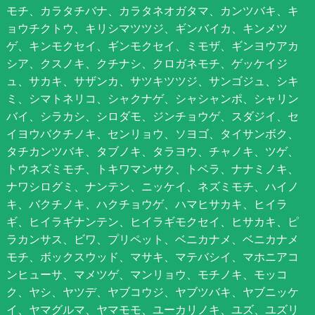
モチ、カラタチバナ、カラタネオガタマ、カンツバキ、キ
ョウチクトウ、キリシマツツジ、ギンバイカ、キンメツ
ゲ、キンモクセイ、ギンモクセイ、ミモザ、ギンヨウアカ
シア、クスノキ、クチナシ、クロガネモチ、ゲッケイジ
ュ、サカキ、サザンカ、サツキツツジ、サンゴジュ、シキ
ミ、シマトネリコ、シャクナゲ、シャシャンポ、シャリン
バイ、シラカシ、シロダモ、ジンチョウゲ、スダジイ、セ
イヨウバクチノキ、センリョウ、ソヨゴ、タイサンボク、
タチカンツバキ、タブノキ、タラヨウ、チャノキ、ツゲ、
トウネズミモチ、トキワマンサク、トベラ、ナナミノキ、
ナワシログミ、ナンテン、ニッケイ、ネズミモチ、ハイノ
キ、バクチノキ、ハクチョウゲ、ハマヒサカキ、ヒイラ
ギ、ヒイラギナンテン、ヒイラギモクセイ、ヒサカキ、ピ
ラカンサス、ビワ、プリペット、ベニカナメ、ベニカナメ
モチ、ボックスウッド、マサキ、マテバシイ、マホニアコ
ンヒューサ、マメツゲ、マンリョウ、モチノキ、モッコ
ク、ヤシ、ヤツデ、ヤブコウジ、ヤブツバキ、ヤブニッケ
イ、ヤマグルマ、ヤマモモ、ユーカリノキ、ユズ、ユズリ