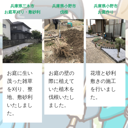
兵庫県三木市
兵庫県小野市
兵庫県小野市
お庭草刈り・敷砂利
伐根
お庭作り
お庭に生い
お庭の壁の
花壇と砂利
茂った雑草
際に植えて
敷きの施工
を刈り、整
いた植木を
を行いまし
地、敷砂利
伐根いたし
た。
いたしまし
ました。
た。